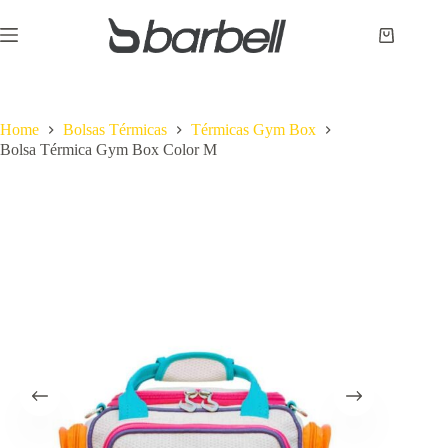
Pular
para
Carrinho
o
conteúdo
Home
Bolsas Térmicas
Térmicas Gym Box
Bolsa Térmica Gym Box Color M