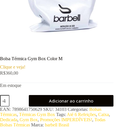
Bolsa Térmica Gym Box Color M
Clique e veja!
R$
360,00
Em estoque
Bolsa
Adicionar ao carrinho
Térmica
Gym
EAN:
7898641750629
SKU:
34103
Categorias:
Bolsas
Box
Térmicas
,
Térmicas Gym Box
Tags:
Até 6 Refeições
,
Caixa
,
Color
Dedicada
,
Gym Box
,
Promoções IMPERDÍVEIS!
,
Todas
M
Bolsas Térmicas
Marca:
barbell Brasil
quantidade