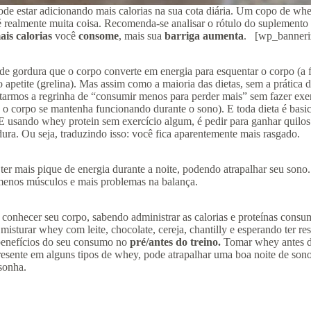
estar adicionando mais calorias na sua cota diária. Um copo de whey de
 realmente muita coisa. Recomenda-se analisar o rótulo do suplemento p
ais calorias
você
consome
, mais sua
barriga aumenta
. [wp_banneri
de gordura que o corpo converte em energia para esquentar o corpo (a
etite (grelina). Mas assim como a maioria das dietas, sem a prática d
speitarmos a regrinha de “consumir menos para perder mais” sem fazer ex
 o corpo se mantenha funcionando durante o sono). E toda dieta é basic
. E usando whey protein sem exercício algum, é pedir para ganhar quilos
ra. Ou seja, traduzindo isso: você fica aparentemente mais rasgado.
r mais pique de energia durante a noite, podendo atrapalhar seu sono. 
 menos músculos e mais problemas na balança.
 conhecer seu corpo, sabendo administrar as calorias e proteínas consu
misturar whey com leite, chocolate, cereja, chantilly e esperando ter r
 benefícios do seu consumo no
pré/antes do treino.
Tomar whey antes de
esente em alguns tipos de whey, pode atrapalhar uma boa noite de sono
 sonha.