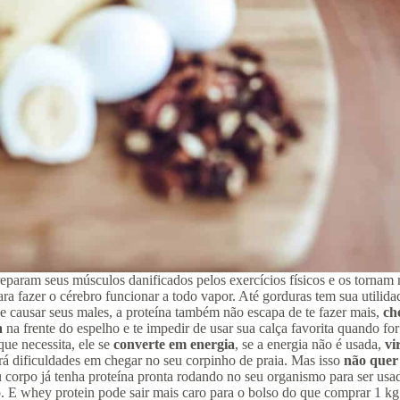
 reparam seus músculos danificados pelos exercícios físicos e os tornam
a fazer o cérebro funcionar a todo vapor. Até gorduras tem sua utilidad
 causar seus males, a proteína também não escapa de te fazer mais,
ch
a
na frente do espelho e te impedir de usar sua calça favorita quando
ue necessita, ele se
converte em energia
, se a energia não é usada,
vi
rá dificuldades em chegar no seu corpinho de praia. Mas isso
não quer
u corpo já tenha proteína pronta rodando no seu organismo para ser u
zo. E whey protein pode sair mais caro para o bolso do que comprar 1 