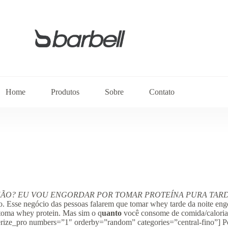
Home
Produtos
Sobre
Contato
NÃO? EU VOU ENGORDAR POR TOMAR PROTEÍNA PURA TARD
so. Esse negócio das pessoas falarem que tomar whey tarde da noite en
toma whey protein. Mas sim o q
uanto
você consome de comida/calorias
erize_pro numbers=”1″ orderby=”random” categories=”central-fino”] Pe