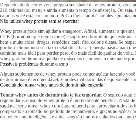
Dependendo de como você prepara seu shake de whey protein, você pode 
210 calorias (ou mais) e ainda aumenta o tempo de absorção. Ou seja, é
calorias você está consumindo. Pois a lógica aqui é simples. Quantas
m
Não utilize whey protein sem se exercitar
Whey protein pode sim ajudar a emagrecer. Afinal, aumentar a queima 
CCK (hormônio que regula fome) e suprime o hormônio que estimula o ap
bem a muita coisa, drogas, remédios, café, frio, calor e dietas. Se re
gordura diminuindo sua taxa metabólica basal (energia básica para que
caminho mais fácil para perder peso, é o mais fácil de ganhar de volta
whey protein diminui a queda de músculos e aumenta a queima de gordu
Possíveis problemas durante o sono
Alguns suplementos de whey protein pode conter açúcar fazendo você te
de dormir não é recomendável. E noites mal dormidas é equivalente a
Concluindo, tomar whey antes de dormir não engorda!
Tomar whey antes de dormir não te faz engordar.
O segredo aqui é
regularidade, o uso do whey protein é incrivelmente benéfica. Nada de 
saudável seria tomar whey com água mineral para aproveitar todos os
comparado ao tomado no período de treinamento, e graças ao açúcar pr
use whey com inteligência e atinja seus tão lindos resultados que tanto