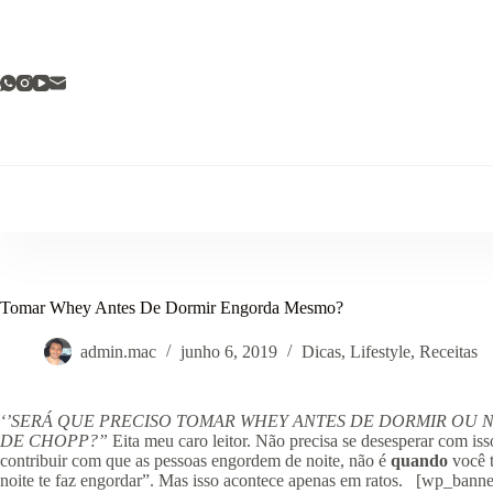
Pular
para
o
conteúdo
Tomar Whey Antes De Dormir Engorda Mesmo?
admin.mac
junho 6, 2019
Dicas
,
Lifestyle
,
Receitas
‘’SERÁ QUE PRECISO TOMAR WHEY ANTES DE DORMIR OU 
DE CHOPP?”
Eita meu caro leitor. Não precisa se desesperar com is
contribuir com que as pessoas engordem de noite, não é
quando
você 
noite te faz engordar”. Mas isso acontece apenas em ratos. [wp_bann