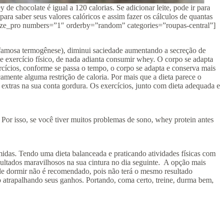
 chocolate é igual a 120 calorias. Se adicionar leite, pode ir para
ara saber seus valores calóricos e assim fazer os cálculos de quantas
ze_pro numbers=”1″ orderby=”random” categories=”roupas-central”]
 famosa termogênese), diminui saciedade aumentando a secreção de
e exercício físico, de nada adianta consumir whey. O corpo se adapta
ercícios, conforme se passa o tempo, o corpo se adapta e conserva mais
amente alguma restrição de caloria. Por mais que a dieta parece o
 extras na sua conta gordura. Os exercícios, junto com dieta adequada e
Por isso, se você tiver muitos problemas de sono, whey protein antes
midas. Tendo uma dieta balanceada e praticando atividades físicas com
esultados maravilhosos na sua cintura no dia seguinte. A opção mais
 dormir não é recomendado, pois não terá o mesmo resultado
 atrapalhando seus ganhos. Portando, coma certo, treine, durma bem,