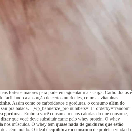
 mais fortes e maiores para poderem aguentar mais carga. Carboidratos é
e facilitando a absorção de certos nutrientes, como as vitaminas
einho
. Assim como os carboidratos e gorduras, o consumo
além do
 for sair pra balada. [wp_bannerize_pro numbers=”1″ orderby=”random”
ra gordura
. Embora você consuma menos calorias do que consome,
 dizer
que você deve substituir carne pelo whey protein. O whey
sada nos músculos. O whey tem
quase nada de gorduras que estão
kg de acém moído. O ideal é
equilibrar o consumo
de proteína vinda da